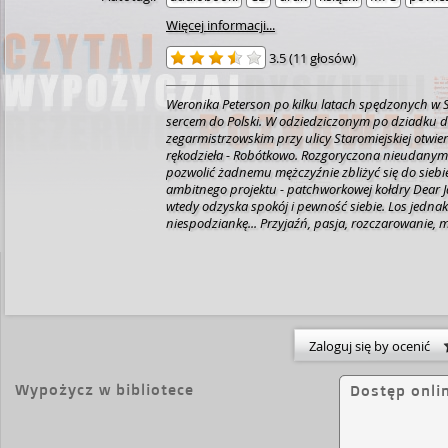
Więcej informacji...
3.5
(
11 głosów
)
Weronika Peterson po kilku latach spędzonych w 
sercem do Polski. W odziedziczonym po dziadku 
zegarmistrzowskim przy ulicy Staromiejskiej otwier
rękodzieła - Robótkowo. Rozgoryczona nieudanym
pozwolić żadnemu mężczyźnie zbliżyć się do siebi
ambitnego projektu - patchworkowej kołdry Dear J
wtedy odzyska spokój i pewność siebie. Los jednak 
niespodziankę... Przyjaźń, pasja, rozczarowanie, mi
wszystkie elementy, jak w barwnym patchworku, t
opowieść, od której nie sposób się oderwać. [lubim
Zaloguj się by ocenić
Wypożycz w bibliotece
Dostęp onli