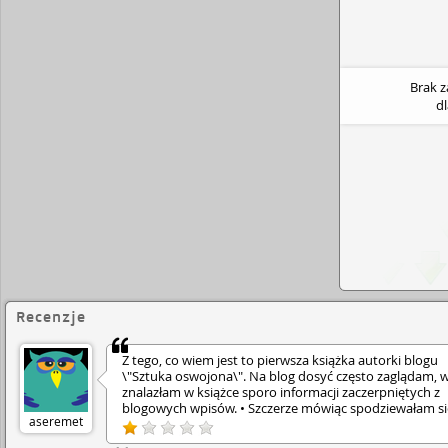
Brak 
d
Recenzje
Z tego, co wiem jest to pierwsza książka autorki blogu
\"Sztuka oswojona\". Na blog dosyć często zaglądam, w
znalazłam w książce sporo informacji zaczerpniętych z
blogowych wpisów. • Szczerze mówiąc spodziewałam si
aseremet
czegoś ciekawszego i bardziej wciągającego w świat
rękodzieła. Wg mnie motyw przewodni kołdry Dear Jan