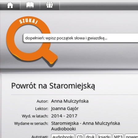
Wyszukaj w serwisie
Powrót na Staromiejską
Anna Mulczyńska
Autor:
Joanna Gajór
Lektor:
2014 - 2017
Wyd. w latach:
Staromiejska - Anna Mulczyńska
Wydane w seriach:
Audiobooki
Autotagi:
audiobooki
CD
druk
książki
MP3
powieś