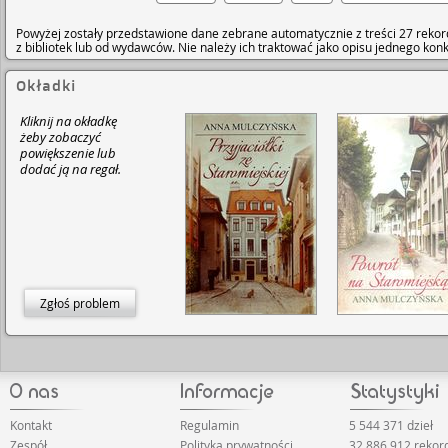
Powyżej zostały przedstawione dane zebrane automatycznie z treści 27 rekor
z bibliotek lub od wydawców. Nie należy ich traktować jako opisu jednego ko
Okładki
Kliknij na okładkę
żeby zobaczyć
powiększenie lub
dodać ją na regał.
Zgłoś problem
Kontakt
Regulamin
5 544 371 dzieł
Zespół
Polityka prywatności
32 886 912 reko