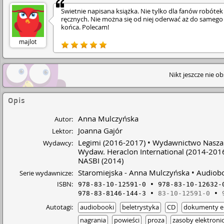
mógłby być nieco bardziej wyeksponowany. • Nie podo
Świetnie napisana książka. Nie tylko dla fanów robótek
mi się też płytki opis relacji między bohaterami. W jed
ręcznych. Nie można się od niej oderwać aż do samego
rozdziale, a czasem nawet zdaniu można znaleźć niesp
końca. Polecam!
lub wręcz wykluczające się informacje. • Umieszczany w
niektórych miejscach opis wzniosłych uczuć postaci kłóc
majlot
z ich często prostackimi wręcz wypowiedziami. •
Niewątpliwą zaletą tej książki jest ładna okładka, zawar
jednak nie polecam. • Mam nadzieję, że następna powi
pani Mulczyńskiej została lepiej napisana - ciekawiej i z
Nikt jeszcze nie o
większą dbałością o styl.
Opis
Anna Mulczyńska
Autor:
Joanna Gajór
Lektor:
Legimi
(2016-2017)
Wydawnictwo Nasza 
Wydawcy:
Wydaw. Heraclon International
(2014-201
NASBI
(2014)
Staromiejska - Anna Mulczyńska
Audiob
Serie wydawnicze:
ISBN:
978-83-10-12591-0
978-83-10-12632-
978-83-8146-144-3
83-10-12591-0
Autotagi:
audiobooki
beletrystyka
CD
dokumenty el
nagrania
powieści
proza
zasoby elektroni