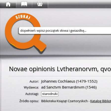
Wyszukaj w serwisie
Johannes Cochlaeus
(
1479
-
1552
)
Autor:
ad Sanctvm Bernardinvm
(1546)
Wydawca:
Autotagi:
starodruki
Źródło opisu:
Biblioteka Książąt Czartoryskich
-
Katalog Biblio