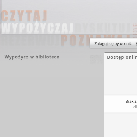
Zaloguj się by ocenić
Wypożycz w bibliotece
Dostęp onli
Brak 
d