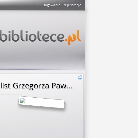
logowanie i rejestracja
O Wyznaniu wiary księdza Sarnickiego, y o iego oderwaniu: list Grzegorza Pawła do kościołów helweckich wydany, aby braciey pobożney więcey niezwodził