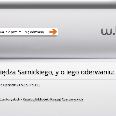
z Brzezin
(
1525
-
1591
)
 Czartoryskich
-
Katalog Biblioteki Książąt Czartoryskich