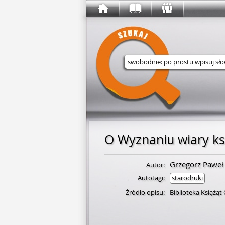
Wyszukaj w serwisie
Grzegorz Paweł 
Autor:
Autotagi:
starodruki
Źródło opisu:
Biblioteka Książąt