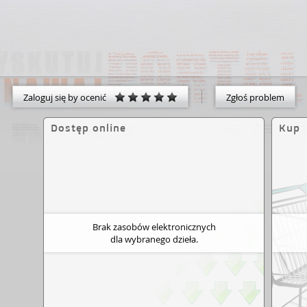
Zaloguj się by ocenić
Zgłoś problem
Dostęp online
Kup
Brak zasobów elektronicznych
dla wybranego dzieła.