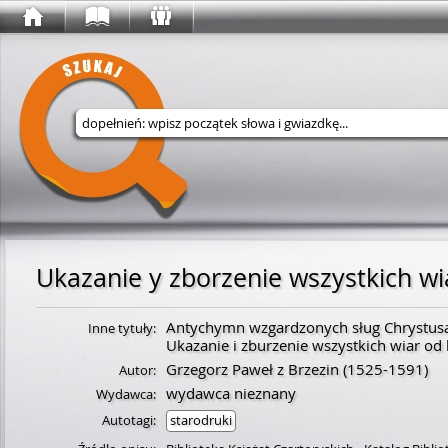
Wyszukaj w serwisie
Antychymn wzgardzonych sług Chrystus
Inne tytuły:
Ukazanie i zburzenie wszystkich wiar od 
Grzegorz Paweł z Brzezin
(
1525
-
1591
)
Autor:
wydawca nieznany
Wydawca:
Autotagi:
starodruki