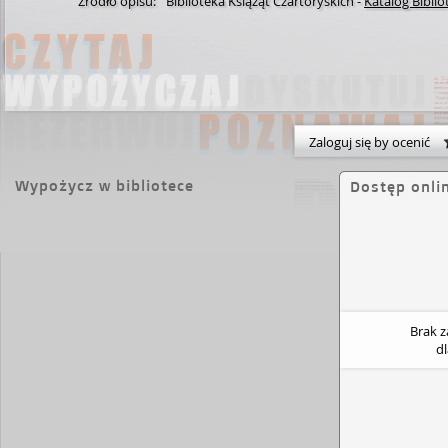
Źródło opisu:
Biblioteka Książąt Czartoryskich
-
Katalog Biblio
Zaloguj się by ocenić
Wypożycz w bibliotece
Dostęp onli
Brak 
d