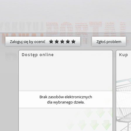
Zaloguj się by ocenić
Zgłoś problem
Dostęp online
Kup
Brak zasobów elektronicznych
dla wybranego dzieła.