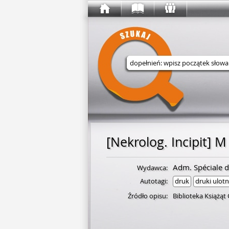
Wyszukaj w serwisie
Adm. Spéciale d
Wydawca:
Autotagi:
druk
druki ulot
Źródło opisu:
Biblioteka Książąt