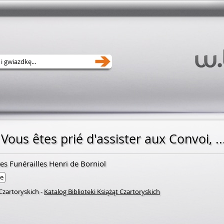
es Funérailles Henri de Borniol
ne
 Czartoryskich
-
Katalog Biblioteki Książąt Czartoryskich