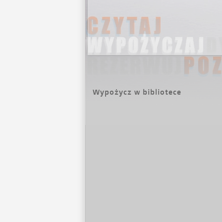
Wypożycz w bibliotece