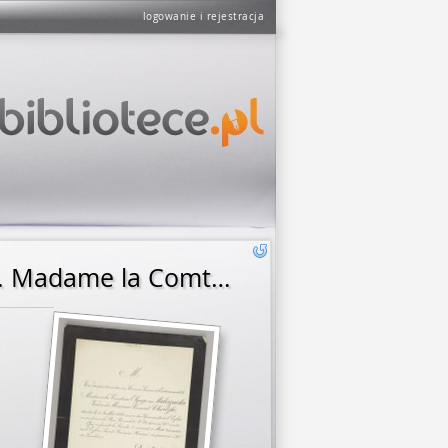
logowanie i rejestracja
[Nekrolog. Incipit] M Vous êtes prié d'assister aux Convoi, ... Madame la Comtesse Olympe née Maleszewska, Veuve de Monsieur Léonard Chodzko ...