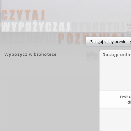
Zaloguj się by ocenić
Wypożycz w bibliotece
Dostęp onli
Brak 
d