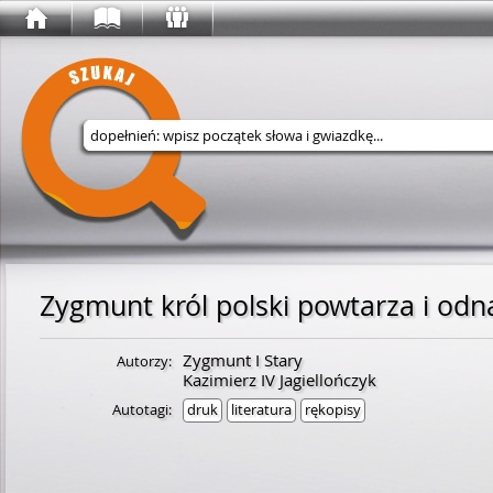
Wyszukaj w serwisie
Zygmunt I Stary
Autorzy:
Kazimierz IV Jagiellończyk
Autotagi:
druk
literatura
rękopisy