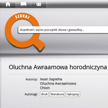
Wyszukaj w serwisie
Iwan Sapieha
Autorzy:
Oluchna Awraamowa
Chion
Autotagi:
druk
literatura
rękopisy