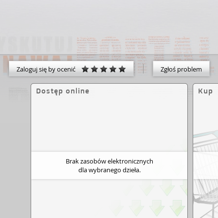
Zaloguj się by ocenić
Zgłoś problem
Dostęp online
Kup
Brak zasobów elektronicznych
dla wybranego dzieła.