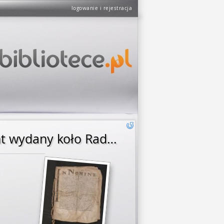
logowanie i rejestracja
Zygmunt August król polski powtarza i zatwierdza dokument wydany koło Radzichowa, 15 I 1560