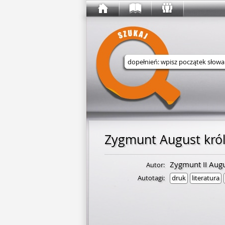
Wyszukaj w serwisie
Zygmunt II Aug
Autor:
Autotagi:
druk
literatura