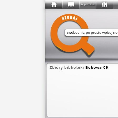
W portalu
Wyszukaj w serwisie
Zbiory biblioteki
Bobowa CK