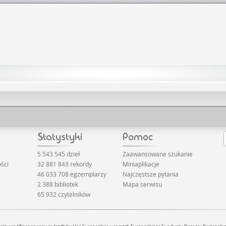
5 543 545 dzieł
Zaawansowane szukanie
ści
32 881 843 rekordy
Miniaplikacje
46 033 708 egzemplarzy
Najczęstsze pytania
2 388 bibliotek
Mapa serwisu
65 932 czytelników