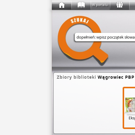
W portalu
Wyszukaj w serwisie
Zbiory biblioteki
Wągrowiec PBP
Eks