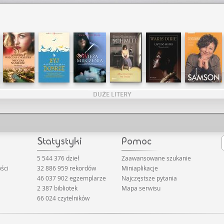
DUŻE LITERY
5 544 376 dzieł
Zaawansowane szukanie
ści
32 886 959 rekordów
Miniaplikacje
46 037 902 egzemplarze
Najczęstsze pytania
2 387 bibliotek
Mapa serwisu
66 024 czytelników