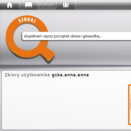
W portalu
Wyszukaj w serwisie
Zbiory użytkownika
gska.anna.anna