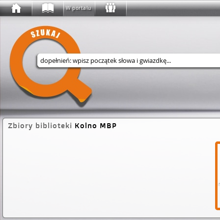
W portalu
Wyszukaj w serwisie
Zbiory biblioteki
Kolno MBP