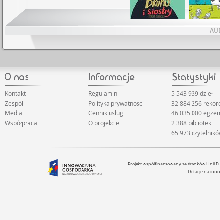
AU
Kontakt
Regulamin
5 543 939 dzieł
Zespół
Polityka prywatności
32 884 256 reko
Media
Cennik usług
46 035 000 egze
Współpraca
O projekcie
2 388 bibliotek
65 973 czytelnik
Projekt współfinansowany ze środków Unii 
Dotacje na inno