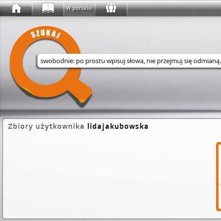
W portalu
Wyszukaj w serwisie
Zbiory użytkownika
lidajakubowska