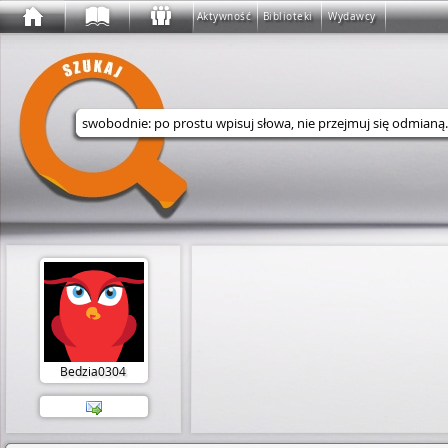
Aktywność
Biblioteki
Wydawcy
Wyszukaj w serwisie
Bedzia0304