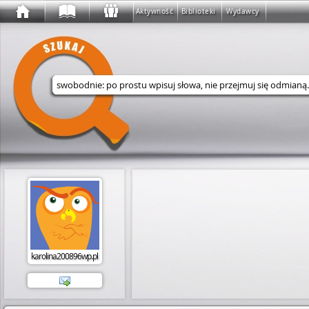
Aktywność
Biblioteki
Wydawcy
Wyszukaj w serwisie
karolina200896wp.pl