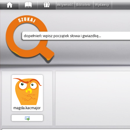
Aktywność
Biblioteki
Wydawcy
Wyszukaj w serwisie
magda.kacmajor