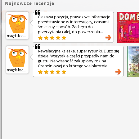
Najnowsze recenzje
Ciekawa pozycja, prawdziwe informacje
przedstawione w interesujący, czasami
śmieszny, sposób. Zachęca do
przeczytania całej, do poszerzenia
magda.kacmajor
wiedzy o informacje w niej zawarte.
Ładne wydanie, kolorowe i fajne
rysunki.
Rewelacyjna książka, super rysunki. Dużo się
dzieje. Wszystkie części przypadły nam do
gustu. Na własność zakupiony rok na
Czereśniowej do którego wielokrotnie
magda.kacmajor
wracamy. • Dla dzieci 2+ ale i młodsze będą
zainteresowane.