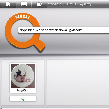
Aktywność
Biblioteki
Wydawcy
Wyszukaj w serwisie
MagWie