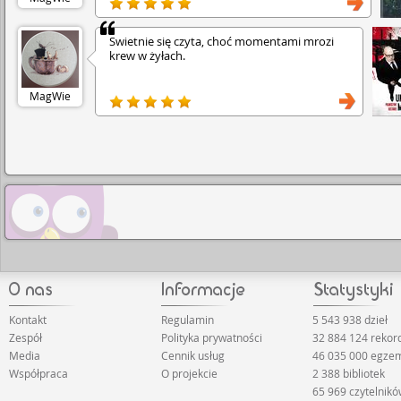
wędkowaniu. Z żalem przewraca się ostatnią
kartkę.
Świetnie się czyta, choć momentami mrozi
krew w żyłach.
MagWie
Kontakt
Regulamin
5 543 938 dzieł
Zespół
Polityka prywatności
32 884 124 rekor
Media
Cennik usług
46 035 000 egze
Współpraca
O projekcie
2 388 bibliotek
65 969 czytelnik