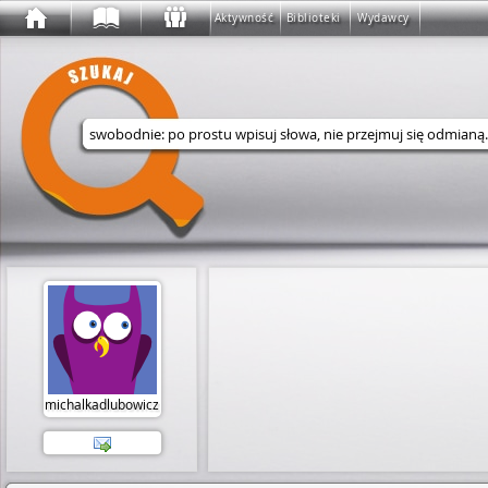
Aktywność
Biblioteki
Wydawcy
Wyszukaj w serwisie
michalkadlubowicz