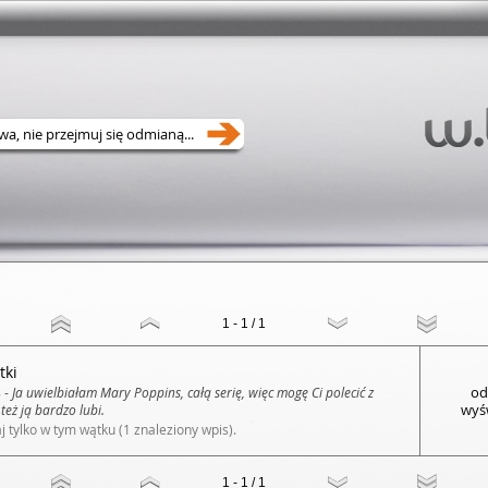
1 - 1 / 1
tki
od
 -
Ja uwielbiałam Mary Poppins, całą serię, więc mogę Ci polecić z
wyśw
też ją bardzo lubi.
j tylko w tym wątku (1 znaleziony wpis).
1 - 1 / 1