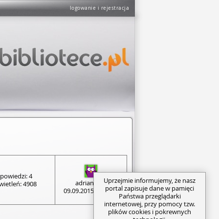
logowanie i rejestracja
powiedzi: 4
Uprzejmie informujemy, że nasz
adrian.mol
ietleń: 4908
portal zapisuje dane w pamięci
09.09.2015 14:00:32
Państwa przeglądarki
internetowej, przy pomocy tzw.
plików cookies i pokrewnych