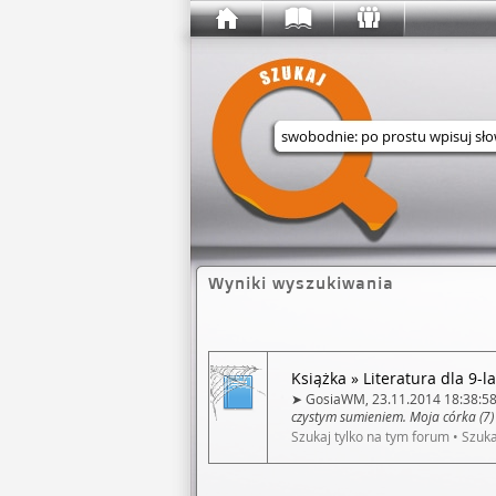
Wyszukaj w serwisie
Wyniki wyszukiwania
Książka
»
Literatura dla 9-la
➤
GosiaWM
,
23.11.2014 18:38:58
czystym sumieniem. Moja córka (7) 
Szukaj tylko na tym forum
•
Szuka