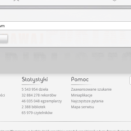
5 543 954 dzieła
Zaawansowane szukanie
ści
32 884 278 rekordów
Miniaplikacje
46 035 048 egzemplarzy
Najczęstsze pytania
2 388 bibliotek
Mapa serwisu
65 979 czytelników