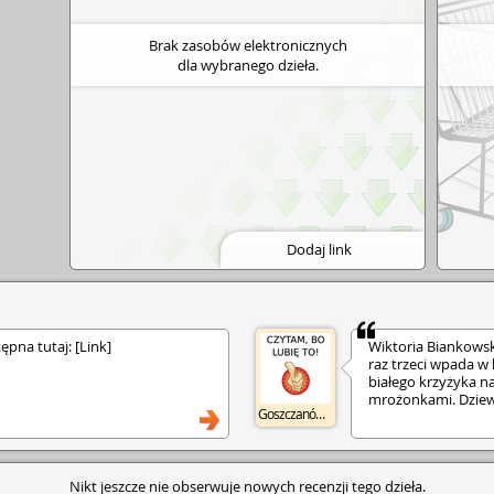
Brak zasobów elektronicznych
dla wybranego dzieła.
Dodaj link
tępna tutaj: [Link]
Wiktoria Biankowska
raz trzeci wpada w 
białego krzyżyka n
mrożonkami. Dziewc
Goszczanów GBP
zaczyna się układać
kocha diabła Beleth
przeciwnik Moroni 
Ponadto diabeł Aza
Nikt jeszcze nie obserwuje nowych recenzji tego dzieła.
złowieszczego, zaj