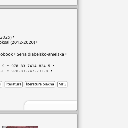
dawało się piękne. Do czasu, kiedy
 do Tartaru. Czy Charon, niesławny brat
orii wyjście z labiryntu? Czy Hitler,
ziemi, zdobędzie dzięki niej władzę
ężna Elżbieta Batory zawróci w głowie
niejsze – czy Wiktoria wreszcie będzie z
2025)
oksal
(2012-2020)
iobook
Seria diabelsko-anielska
-9
978-83-7414-824-5
-0
978-83-747-732-8
i
literatura
literatura piękna
MP3