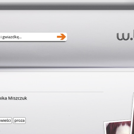
nika Miszczuk
wieści
proza