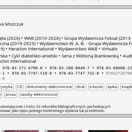
Kleopatrą. Życie wy
przypadkiem trafiła
Śmierci, pokaże Wikt
jeden z wodzów Pod
absolutną? Czy ksi
ka Miszczuk
Azazelowi? I najważ
Belethem?
ęta
(2026)
WAB
(2010-2026)
Grupa Wydawnicza Foksal
(2013-
yczna
(2019-2023)
Wydawnictwo W. A. B. - Grupa Wydawnicza F
9)
Heraclon International
Wydawnictwo WAB
Virtualo
wska
Cykl diabelsko-anielski
Seria z Wiktorią Biankowską
Aud
clon International
978-83-272-6790-0
978-83-280-8440-7
978-83-68608-22
-1
978-83-7747-518-8
978-83-7747-732-8
97832726790
-8
rystyka
CD
dokumenty elektroniczne
druk
e-booki
epika
książk
i
proza
zasoby elektroniczne
utomatycznie z treści 33 rekordów bibliograficznych, pochodzących
raktować jako opisu jednego konkretnego wydania lub przedmiotu.