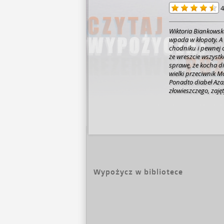
4
Wiktoria Biankowska,
wpada w kłopoty. A 
chodniku i pewnej 
że wreszcie wszystk
sprawę, że kocha di
wielki przeciwnik M
Ponadto diabeł Aza
złowieszczego, zaję
Życie wydawało się 
Tartaru. Czy Charon
z labiryntu? Czy Hi
niej władzę absolut
Azazelowi? I najważ
(Nota wydawcy)
Wypożycz w bibliotece