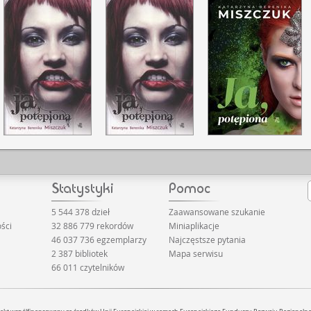
5 544 378 dzieł
Zaawansowane szukanie
ści
32 886 779 rekordów
Miniaplikacje
46 037 736 egzemplarzy
Najczęstsze pytania
2 387 bibliotek
Mapa serwisu
66 011 czytelników