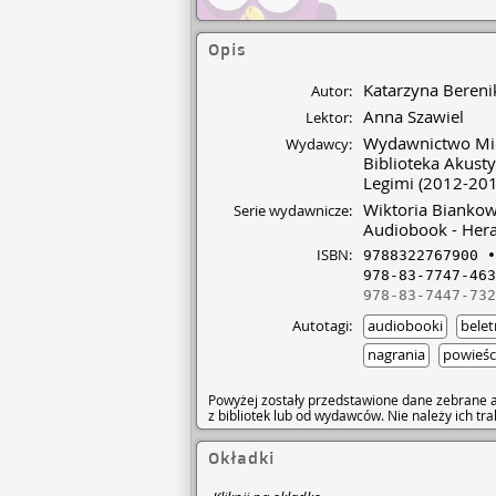
Opis
Katarzyna Bereni
Autor:
Anna Szawiel
Lektor:
Wydawnictwo Mi
Wydawcy:
Biblioteka Akust
Legimi
(2012-201
Wiktoria Bianko
Serie wydawnicze:
Audiobook - Hera
ISBN:
9788322767900
978-83-7747-463
978-83-7447-732
Autotagi:
audiobooki
belet
nagrania
powieśc
Powyżej zostały przedstawione dane zebrane a
z bibliotek lub od wydawców. Nie należy ich t
Okładki