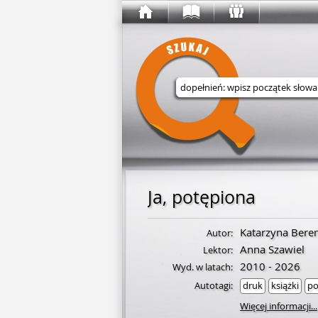
Wyszukaj w serwisie
Ja, potępiona
Katarzyna Bere
Autor:
Anna Szawiel
Lektor:
2010 - 2026
Wyd. w latach:
Autotagi:
druk
książki
po
Więcej informacji...