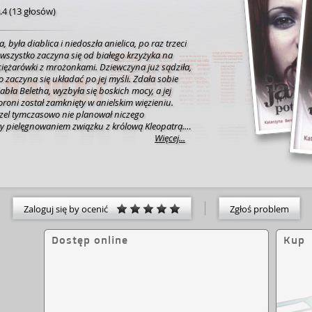
.4
(
13 głosów
)
 była diablica i niedoszła anielica, po raz trzeci
wszystko zaczyna się od białego krzyżyka na
ciężarówki z mrożonkami. Dziewczyna już sądziła,
o zaczyna się układać po jej myśli. Zdała sobie
abła Beletha, wyzbyła się boskich mocy, a jej
oroni został zamknięty w anielskim więzieniu.
zel tymczasowo nie planował niczego
ty pielęgnowaniem związku z królową Kleopatrą.
piękne. Do czasu, kiedy przypadkiem trafiła do
Więcej...
, niesławny brat Śmierci, pokaże Wiktorii wyjście
tler, jeden z wodzów Podziemi, zdobędzie dzięki
ną? Czy księżna Elżbieta Batory zawróci w głowie
niejsze - czy Wiktoria wreszcie będzie z Belethem?
Zaloguj się by ocenić
Zgłoś problem
Dostęp online
Kup