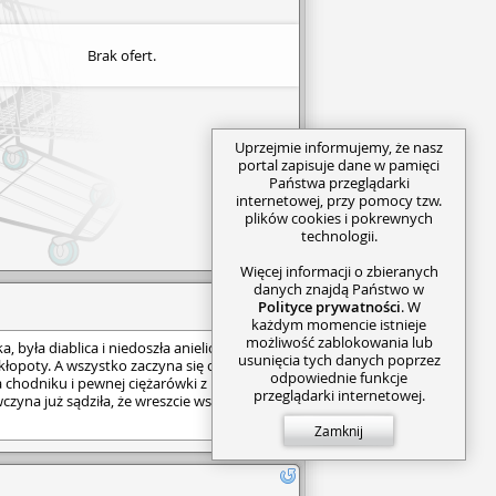
Brak ofert.
Uprzejmie informujemy, że nasz
portal zapisuje dane w pamięci
Państwa przeglądarki
internetowej, przy pomocy tzw.
plików cookies i pokrewnych
technologii.
Więcej informacji o zbieranych
danych znajdą Państwo w
Polityce prywatności
. W
każdym momencie istnieje
możliwość zablokowania lub
, była diablica i niedoszła anielica, po
usunięcia tych danych poprzez
kłopoty. A wszystko zaczyna się od
odpowiednie funkcje
a chodniku i pewnej ciężarówki z
przeglądarki internetowej.
zyna już sądziła, że wreszcie wszystko
 po jej myśli. Zdała sobie sprawę, że
Zamknij
a, wyzbyła się boskich mocy, a jej wielki
został zamknięty w anielskim więzieniu.
zel tymczasowo nie planował niczego
ęty pielęgnowaniem związku z królową