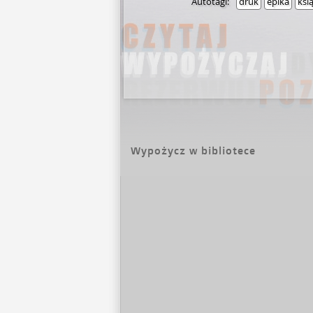
Autotagi:
druk
epika
ksi
Wypożycz w bibliotece