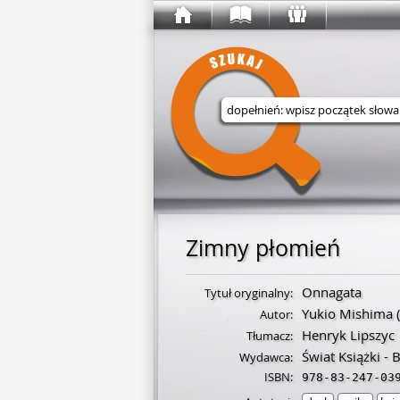
Wyszukaj w serwisie
Zimny płomień
Onnagata
Tytuł oryginalny:
Yukio Mishima
(
Autor:
Henryk Lipszyc
Tłumacz:
Świat Książki -
Wydawca:
ISBN:
978-83-247-03