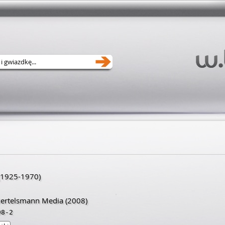
1925
-
1970
)
 Bertelsmann Media
(2008)
98-2