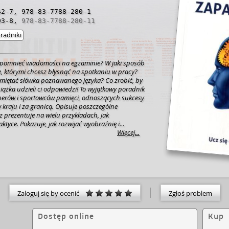
42-7
,
978-83-7788-280-1
93-8
,
978-83-7788-280-11
radniki
zapomnieć wiadomości na egzaminie? W jaki sposób
e, którymi chcesz błysnąć na spotkaniu w pracy?
amiętać słówka poznawanego języka? Co zrobić, by
iążka udzieli ci odpowiedzi!
To wyjątkowy poradnik
nerów i sportowców pamięci, odnoszących sukcesy
kraju i za granicą. Opisuje poszczególne
 prezentuje na wielu przykładach, jak
aktyce. Pokazuje, jak rozwijać wyobraźnię i
ak twórczo używać ich w procesie zapamiętywania.
Więcej...
żliwiające każdemu stworzenie własnego systemu
uj z mistrzami pamięci i dowiedz się, ile
ie ci poznanie ich technik zapamiętywania!
Z
iem:
- poznasz najpopularniejsze
systemy
ystem Pamięciowy,
loci
, POV)
- nauczysz się
rzez zapamiętywanie układu kart do gry i ciągów
 się, jak
Zaloguj się by ocenić
umiejętnie przygotować się do
Zgłoś problem
mocą kart myśli
- poznasz sposoby na to, jak
iętywać
słówka, kody i dane oraz szybciej
Dostęp online
Kup
O autorach:
Bartłomiej Boral, Tobiasz Boral
–
 rozwoju umysłowego. Najwyżej sklasyfikowani