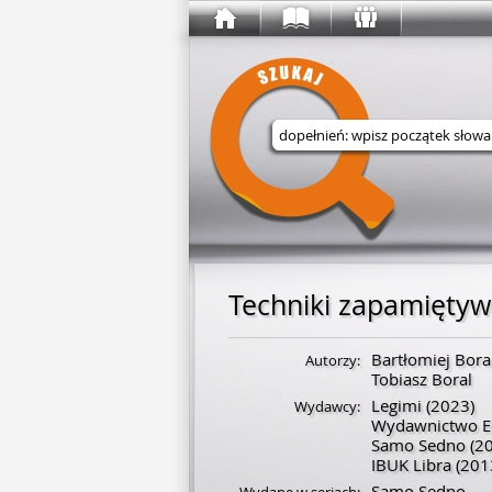
Wyszukaj w serwisie
Techniki zapamiętyw
Bartłomiej Bora
Autorzy:
Tobiasz Boral
Legimi
(2023)
Wydawcy:
Wydawnictwo E
Samo Sedno
(20
IBUK Libra
(201
Samo Sedno