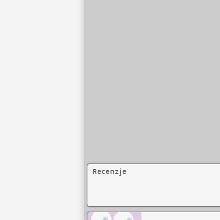
Polacy w światowym
Polacy w historii r
Pamięci w Chinach 
medal oraz tytuł wi
kraju, obecni mistrz
Recenzje