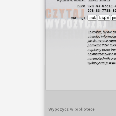
Wydane w seriach:
ISBN:
978-83-67212-
978-83-7788-3
Autotagi:
druk
książki
po
Co zrobić, by nie 
utrwalać informacj
Jak skutecznie zap
pamiętać PIN? Ta ks
napisany przez tre
na mistrzostwach w 
mnemotechniki oraz
wykorzystać je w pr
kreatywność oraz j
Daje narzędzia umo
pamięciowego.
Tren
korzyści przynies
naszym poradnik
pamięci
(Główny S
ćwiczyć pamięć
pop
binarnych
- dowiesz
wystąpienia
za po
efektywnie zapam
Wypożycz w bibliotece
pogłębiać wiedzę
trenerzy pamięci i