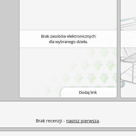
 rankingu sportu pamięci (WMSC). Jako pierwsi
eprezentowali Polskę na Mistrzostwach Świata
i w Londynie. W Chinach Tobiasz zdobył brązowy
cemistrza świata juniorów. Wielokrotni rekordziści
 i wicemistrz Polski. Twórcy szkoły „BestBrain”.
Brak zasobów elektronicznych
dla wybranego dzieła.
Dodaj link
Brak recenzji -
napisz pierwszą
.