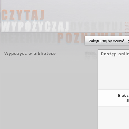
Zaloguj się by ocenić
Wypożycz w bibliotece
Dostęp onli
Brak 
d