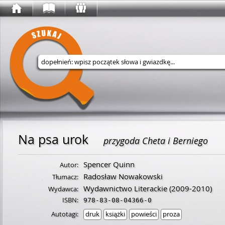
Wyszukaj w serwisie
Na psa urok
przygoda Cheta i Berniego
Spencer Quinn
Autor:
Radosław Nowakowski
Tłumacz:
Wydawnictwo Literackie
(2009-2010)
Wydawca:
ISBN:
978-83-08-04366-0
Autotagi:
druk
książki
powieści
proza