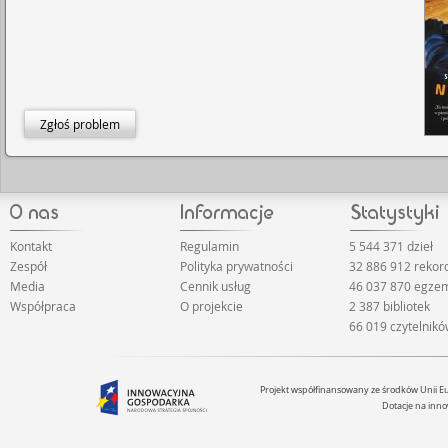
Zgłoś problem
Kontakt
Regulamin
5 544 371 dzieł
Zespół
Polityka prywatności
32 886 912 reko
Media
Cennik usług
46 037 870 egze
Współpraca
O projekcie
2 387 bibliotek
66 019 czytelnik
Projekt współfinansowany ze środków Unii 
Dotacje na inno