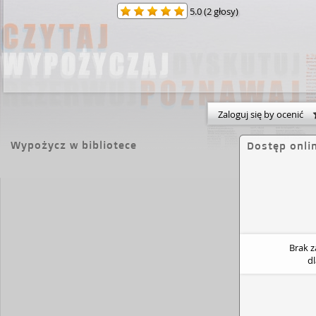
5.0
(
2 głosy
)
Zaloguj się by ocenić
Wypożycz w bibliotece
Dostęp onli
Brak 
d