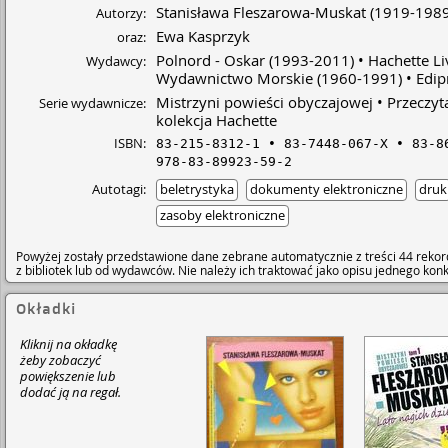
Stanisława Fleszarowa-Muskat
(1919-198
Autorzy:
Ewa Kasprzyk
oraz:
Polnord - Oskar
(1993-2011)
Hachette Li
Wydawcy:
Wydawnictwo Morskie
(1960-1991)
Edip
Mistrzyni powieści obyczajowej
Przeczyt
Serie wydawnicze:
kolekcja Hachette
ISBN:
83-215-8312-1
83-7448-067-X
83-8
978-83-89923-59-2
Autotagi:
beletrystyka
dokumenty elektroniczne
druk
zasoby elektroniczne
Powyżej zostały przedstawione dane zebrane automatycznie z treści 44 rekor
z bibliotek lub od wydawców. Nie należy ich traktować jako opisu jednego ko
Okładki
Kliknij na okładkę
żeby zobaczyć
powiększenie lub
dodać ją na regał.