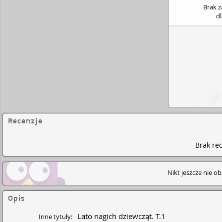
Brak 
d
Recenzje
Brak rec
Nikt jeszcze nie o
Opis
Lato nagich dziewcząt. T.1
Inne tytuły: