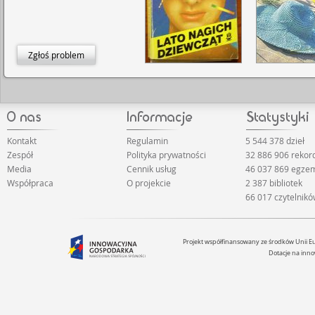
Zgłoś problem
Kontakt
Regulamin
5 544 378 dzieł
Zespół
Polityka prywatności
32 886 906 reko
Media
Cennik usług
46 037 869 egze
Współpraca
O projekcie
2 387 bibliotek
66 017 czytelnik
Projekt współfinansowany ze środków Unii 
Dotacje na inno