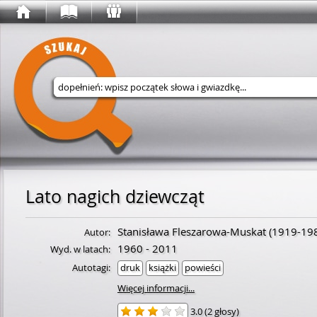
Wyszukaj w serwisie
Lato nagich dziewcząt
Stanisława Fleszarowa-Muskat
(
1919
-
19
Autor:
1960 - 2011
Wyd. w latach:
Autotagi:
druk
książki
powieści
Więcej informacji...
3.0
(
2 głosy
)