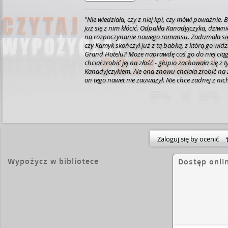
"Nie wiedziała, czy z niej kpi, czy mówi poważnie. 
już się z nim kłócić. Odpaliła Kanadyjczyka, dziwni
na rozpoczynanie nowego romansu. Zadumała się
czy Kamyk skończył już z tą babką, z którą go wid
Grand Hotelu? Może naprawdę coś go do niej ciąg
chciał zrobić jej na złość - głupio zachowała się z 
Kanadyjczykiem. Ale ona znowu chciała zrobić na z
on tego nawet nie zauważył. Nie chce żadnej z nich,
matką Ulki. Ukradła dla niego psa! Człowiek osiwiej
będzie wiedział, o co właściwie chodzi mężczyzno
Zaloguj się by ocenić
Wypożycz w bibliotece
Dostęp onli