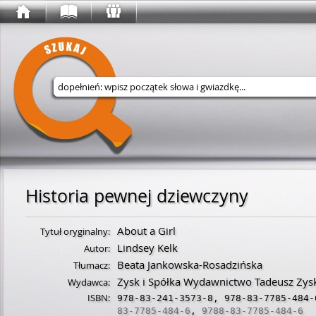
Wyszukaj w serwisie
Historia pewnej dziewczyny
About a Girl
Tytuł oryginalny:
Lindsey Kelk
Autor:
Beata Jankowska-Rosadzińska
Tłumacz:
Zysk i Spółka Wydawnictwo Tadeusz Zys
Wydawca:
ISBN:
978-83-241-3573-8
,
978-83-7785-484-
83-7785-484-6
,
9788-83-7785-484-6