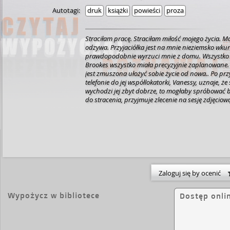
Autotagi:
druk
książki
powieści
proza
Straciłam pracę. Straciłam miłość mojego życia. Ma
odzywa. Przyjaciółka jest na mnie nieziemsko wku
prawdopodobnie wyrzuci mnie z domu. Wszystko po
Brookes wszystko miała precyzyjnie zaplanowane. A
jest zmuszona ułożyć sobie życie od nowa.. Po 
telefonie do jej współlokatorki, Vanessy, uznaje, że
wychodzi jej zbyt dobrze, to mogłaby spróbować b
do stracenia, przyjmuje zlecenie na sesję zdjęciow
fotografem amatorem, więc co w tym trudnego? W
w poważne tarapaty. A współpracujący z nią zabój
dziennikarz, który jasno daje do zrozumienia, jaki
okazuje się egoistycznym potworem. Daleko od do
Tess musi zdecydować: walczyć czy przyznać się i
Zaloguj się by ocenić
Wypożycz w bibliotece
Dostęp onli