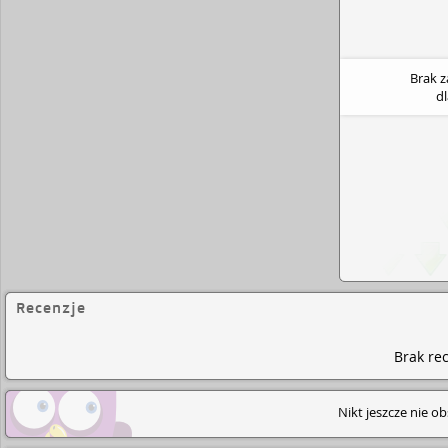
Brak 
d
Recenzje
Brak rec
Nikt jeszcze nie o