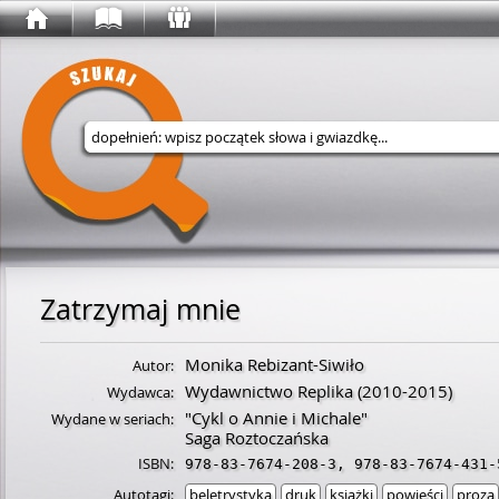
Wyszukaj w serwisie
Zatrzymaj mnie
Monika Rebizant-Siwiło
Autor:
Wydawnictwo Replika
(2010-2015)
Wydawca:
"Cykl o Annie i Michale"
Wydane w seriach:
Saga Roztoczańska
ISBN:
978-83-7674-208-3
,
978-83-7674-431-
Autotagi:
beletrystyka
druk
książki
powieści
proza