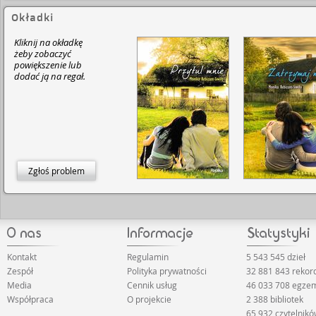
Okładki
Kliknij na okładkę
żeby zobaczyć
powiększenie lub
dodać ją na regał.
Zgłoś problem
Kontakt
Regulamin
5 543 545 dzieł
Zespół
Polityka prywatności
32 881 843 rekor
Media
Cennik usług
46 033 708 egze
Współpraca
O projekcie
2 388 bibliotek
65 932 czytelnik