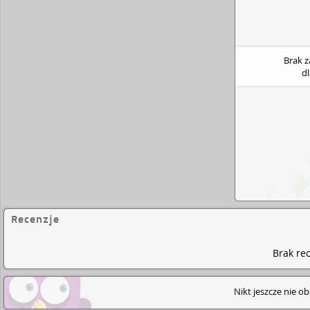
Brak 
d
Recenzje
Brak rec
Nikt jeszcze nie o