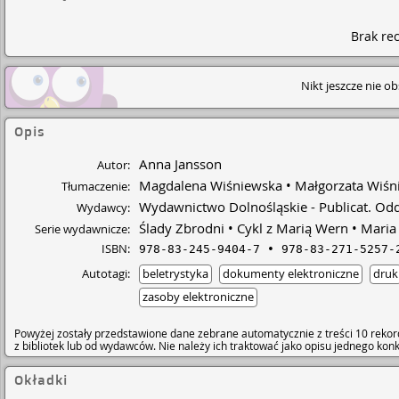
Brak rec
Nikt jeszcze nie o
Opis
Anna Jansson
Autor:
Magdalena Wiśniewska
Małgorzata Wiśn
Tłumaczenie:
Wydawnictwo Dolnośląskie - Publicat. Odd
Wydawcy:
Ślady Zbrodni
Cykl z Marią Wern
Maria
Serie wydawnicze:
ISBN:
978-83-245-9404-7
978-83-271-5257-
Autotagi:
beletrystyka
dokumenty elektroniczne
druk
zasoby elektroniczne
Powyżej zostały przedstawione dane zebrane automatycznie z treści 10 rekor
z bibliotek lub od wydawców. Nie należy ich traktować jako opisu jednego ko
Okładki