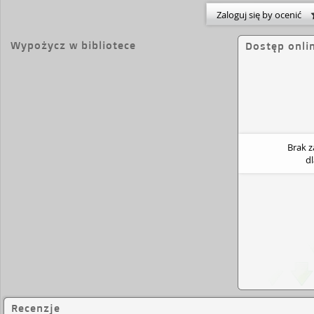
Zaloguj się by ocenić
Wypożycz w bibliotece
Dostęp onli
Brak 
d
Recenzje