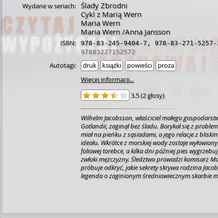
Ślady Zbrodni
Wydane w seriach:
Cykl z Marią Wern
Maria Wern
Maria Wern /Anna Jansson
ISBN:
978-83-245-9404-7
,
978-83-271-5257-
97883227152572
Autotagi:
druk
książki
powieści
proza
Więcej informacji...
3.5
(
2 głosy
)
Wilhelm Jacobsson, właściciel małego gospodars
Gotlandii, zaginął bez śladu. Borykał się z probl
miał na pieńku z sąsiadami, a jego relacje z bliskim
ideału. Wkrótce z morskiej wody zostaje wyłowiony
foliowej torebce, a kilka dni później pies wygrzebu
zwłoki mężczyzny. Śledztwo prowadzi komisarz Maria Wern, która
próbuje odkryć, jakie sekrety skrywa rodzina Jaco
legenda o zaginionym średniowiecznym skarbie ma
sprawą?