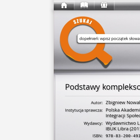
Wyszukaj w serwisie
Podstawy kompleksowe
Zbigniew Nowa
Autor:
Polska Akademia 
Instytucja sprawcza:
Integracji Społe
Wydawnictwo L
Wydawcy:
IBUK Libra
(201
ISBN:
978-83-200-49