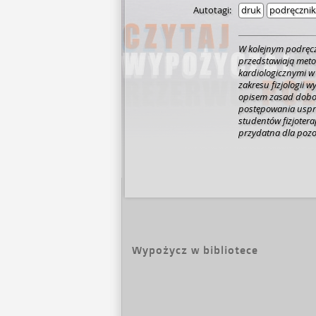
Autotagi:
druk
podręcznik
W kolejnym podręcz
przedstawiają met
kardiologicznymi w
zakresu fizjologii w
opisem zasad dobo
postępowania uspra
studentów fizjotera
przydatna dla pozo
pacjentów z chorob
Wypożycz w bibliotece