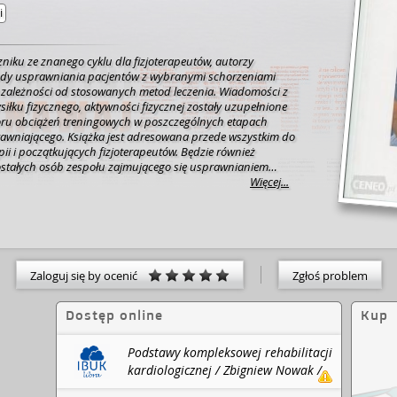
i
niku ze znanego cyklu dla fizjoterapeutów, autorzy
ody usprawniania pacjentów z wybranymi schorzeniami
 zależności od stosowanych metod leczenia. Wiadomości z
ysiłku fizycznego, aktywności fizycznej zostały uzupełnione
ru obciążeń treningowych w poszczególnych etapach
wniającego. Książka jest adresowana przede wszystkim do
pii i początkujących fizjoterapeutów. Będzie również
stałych osób zespołu zajmującego się usprawnianiem
ami serca.
Więcej...
Zaloguj się by ocenić
Zgłoś problem
Dostęp online
Kup
Podstawy kompleksowej rehabilitacji
kardiologicznej / Zbigniew Nowak /
PZWL Wydawnictwo Lekarskie ; IBUK