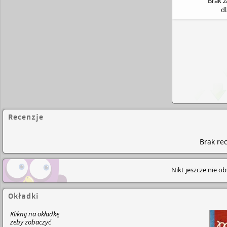
Brak 
d
Recenzje
Brak rec
Nikt jeszcze nie o
Okładki
Kliknij na okładkę
żeby zobaczyć