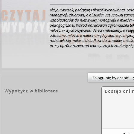
Alicja Żywczok, pedagog i filozof wychowania, re
monografii zbiorowej o bliskości uczuciowej zains
współautorów do niezwykłej monografii o miłości 
pedagogicznej. Wśród opracowań zgromadziła tek
miłości w wychowywaniu dzieci i młodzieży, o religi
odmianie miłości, o miłości między kobietą i mężcz
rodzicielskiej, miłości dziadków do wnuków, miłości
pracy oprócz rozważań teoretycznych znalazły si
własnych. Jak wskazała redaktor naukowa we wstęp
inspiracje mogą znaleźć w tej publikacji nauczycie
psycholodzy pracujący w szkołach, a także terapeu
małżonkowie.
Zaloguj się by ocenić
Wypożycz w bibliotece
Dostęp onli