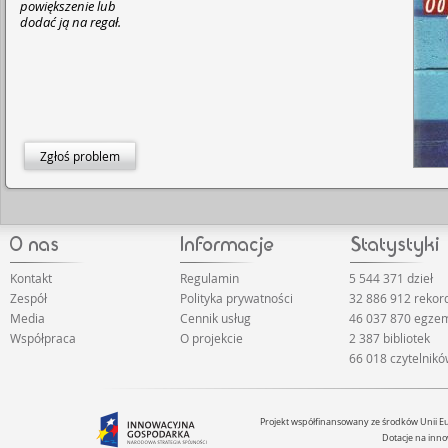
powiększenie lub
dodać ją na regał.
Zgłoś problem
Kontakt
Regulamin
5 544 371 dzieł
Zespół
Polityka prywatności
32 886 912 reko
Media
Cennik usług
46 037 870 egze
Współpraca
O projekcie
2 387 bibliotek
66 018 czytelnik
Projekt współfinansowany ze środków Unii 
Dotacje na inno