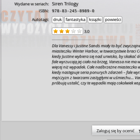
Siren Trilogy
Wydane w seriach:
ISBN:
978-83-245-8989-0
Autotagi:
druk
fantastyka
książki
powieści
3.0
Dla Vanessy i Justine Sands miały to być zwyczajn
miasteczku Winter Harbor, w towarzystwie braci 
kiedy Justine wybiera się nad urwisko, by skakać d
fale wyrzucają jej ciało na brzeg, Vanessa nie ma w
więcej niż wypadek. Całe nadbrzeżne miasteczko
kiedy następuje seria ponurych zdarzeń – fale wyr
mężczyzn z twarzami zastygłymi w uśmiechu… Va
próbują ustalić, czy te wypadki mają cokolwiek wsp
Calebem. Ale to, co odkryje Vanessa, może oznaczać
wakacyjnej miłości, a może nawet życia… [lubimycz
Zaloguj się by ocenić