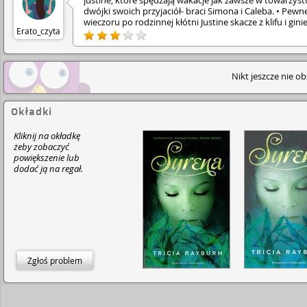
Justine, które spędzają wakacje jak zawsze w towarzyst
dwójki swoich przyjaciół- braci Simona i Caleba. • Pew
wieczoru po rodzinnej kłótni Justine skacze z klifu i ginie
Erato_czyta
Vanessa jednak po informacji, że w tym samym miejsc
znaleziono również inne ciała należące do mężczyzn
zaczyna podejrzewać, że jej siostra nie popełniła
samobójstwa ani nie był to nieszczęśliwy wypadek. • Wr
Nikt jeszcze nie o
Simonem próbują rozwikłać całą zagadkę i dojść do pr
a także rozszyfrować jaką tajemnicę kryje rodzina kobie
która prowadzi restaurację w miasteczku. • Tak właśnie
wkraczamy w świat przygód nastolatki i jej przyjaciół.
Okładki
Odkrywamy wraz z nią tajemnice skrywane przez
nietypowo zachowujące się kobiety, dziwne głosy, ano
Kliknij na okładkę
pogodowe ale i także poznajemy prawdę o niej samej i
żeby zobaczyć
uczuciu, które się rodzi między nią a Simonem. • Muszę
powiększenie lub
przyznać, że cała historia w książce bardzo mnie
dodać ją na regał.
zainteresowała i byłam ciekawa co wydarzy się na kolej
stronie. • W "Syrenie" znajdziemy bardzo dużo tajemnic
które odkrywane są stopniowo by na samym końcu na
zaskoczyć. • Bardzo podobało mi się to w jaki sposób
autorka przedstawiła syreny, całkiem inaczej niż można
było się spodziewać, nie znajdziemy tu półkobiety-półr
Muszę też wspomnieć, że główna bohaterka jest
nieporadną i bojącą się dosłownie wszystkiego nastola
Zgłoś problem
ale została wykreowana w taki sposób, że nie irytuje
czytelnika co się bardzo chwali.