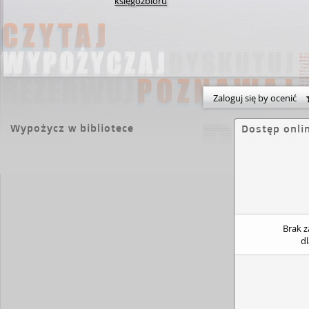
księgozbioru
Zaloguj się by ocenić
Wypożycz w bibliotece
Dostęp onli
Brak 
d