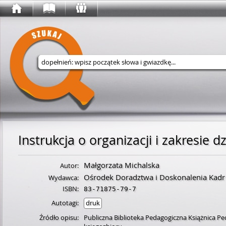
Wyszukaj w serwisie
Instrukcja o organizacji i zakresie
Małgorzata Michalska
Autor:
Ośrodek Doradztwa i Doskonalenia Kadr
Wydawca:
ISBN:
83-71875-79-7
Autotagi:
druk
Źródło opisu:
Publiczna Biblioteka Pedagogiczna Książnica Pe