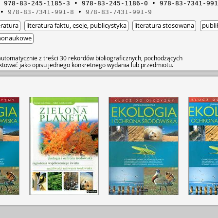
978-83-245-1185-3
978-83-245-1186-0
978-83-7341-991
978-83-7341-991-8
978-83-7431-991-9
eratura
literatura faktu, eseje, publicystyka
literatura stosowana
publi
rnonaukowe
utomatycznie z treści 30 rekordów bibliograficznych, pochodzących
raktować jako opisu jednego konkretnego wydania lub przedmiotu.