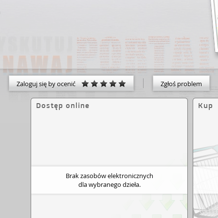
Zaloguj się by ocenić
Zgłoś problem
Dostęp online
Kup
Brak zasobów elektronicznych
dla wybranego dzieła.