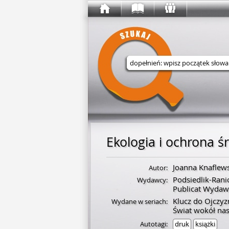
Wyszukaj w serwisie
Ekologia i ochrona ś
Joanna Knaflew
Autor:
Podsiedlik-Rani
Wydawcy:
Publicat Wydaw
Klucz do Ojczyz
Wydane w seriach:
Świat wokół nas 
Autotagi:
druk
książki