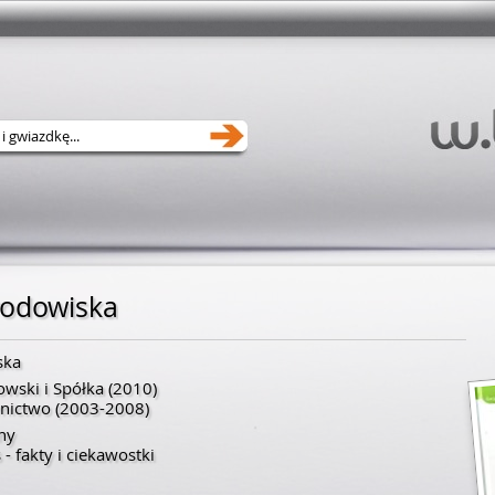
rodowiska
ska
owski i Spółka
(2010)
nictwo
(2003-2008)
ny
- fakty i ciekawostki