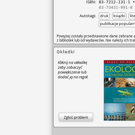
ISBN:
83-7212-131-1
83-73431-991-8
Autotagi:
druk
książki
lit
publikacje popula
Powyżej zostały przedstawione dane zebrane a
z bibliotek lub od wydawców. Nie należy ich t
Okładki
Kliknij na okładkę
żeby zobaczyć
powiększenie lub
dodać ją na regał.
Zgłoś problem