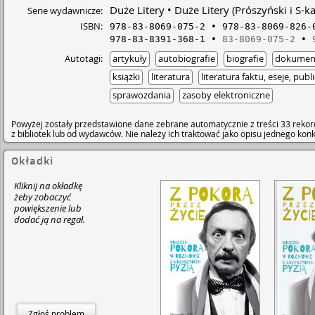
Duże Litery
Duże Litery (Prószyński i S-ka
Serie wydawnicze:
ISBN:
978-83-8069-075-2
978-83-8069-826-
978-83-8391-368-1
83-8069-075-2
Autotagi:
artykuły
autobiografie
biografie
dokument
książki
literatura
literatura faktu, eseje, publ
sprawozdania
zasoby elektroniczne
Powyżej zostały przedstawione dane zebrane automatycznie z treści 33 rekor
z bibliotek lub od wydawców. Nie należy ich traktować jako opisu jednego ko
Okładki
Kliknij na okładkę
żeby zobaczyć
powiększenie lub
dodać ją na regał.
Zgłoś problem