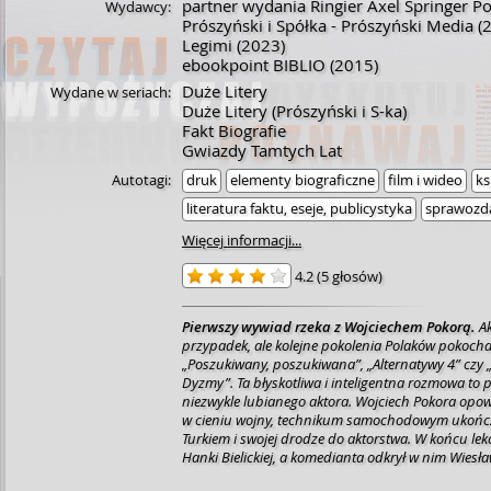
partner wydania Ringier Axel Springer Pol
Wydawcy:
Prószyński i Spółka - Prószyński Media
(
Legimi
(2023)
ebookpoint BIBLIO
(2015)
Duże Litery
Wydane w seriach:
Duże Litery (Prószyński i S-ka)
Fakt Biografie
Gwiazdy Tamtych Lat
Autotagi:
druk
elementy biograficzne
film i wideo
ks
literatura faktu, eseje, publicystyka
sprawozd
Więcej informacji...
4.2
(
5 głosów
)
Pierwszy wywiad rzeka z Wojciechem Pokorą.
A
przypadek, ale kolejne pokolenia Polaków pokochał
„Poszukiwany, poszukiwana”, „Alternatywy 4” czy
Dyzmy”. Ta błyskotliwa i inteligentna rozmowa to p
niezwykle lubianego aktora.
Wojciech Pokora opow
w cieniu wojny, technikum samochodowym ukońc
Turkiem i swojej drodze do aktorstwa. W końcu lek
Hanki Bielickiej, a komedianta odkrył w nim Wiesła
poczuciem humoru wspomina współpracę ze Stan