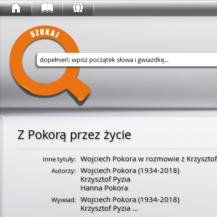
Wyszukaj w serwisie
Z Pokorą przez życie
Wojciech Pokora w rozmowie z Krzyszto
Inne tytuły:
Wojciech Pokora
(
1934
-
2018
)
Autorzy:
Krzysztof Pyzia
Hanna Pokora
Wojciech Pokora
(
1934
-
2018
)
Wywiad:
Krzysztof Pyzia
...