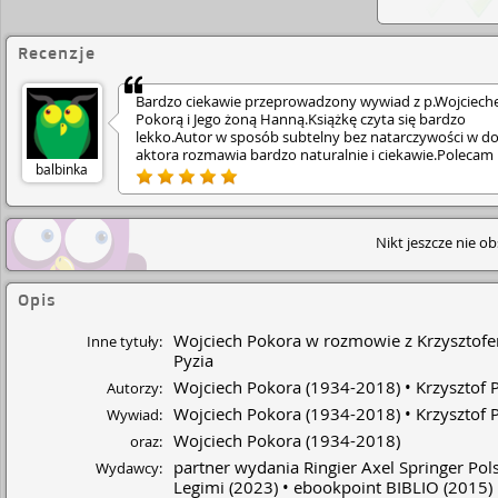
Recenzje
Bardzo ciekawie przeprowadzony wywiad z p.Wojciec
Pokorą i Jego żoną Hanną.Książkę czyta się bardzo
lekko.Autor w sposób subtelny bez natarczywości w 
aktora rozmawia bardzo naturalnie i ciekawie.Polecam
balbinka
Nikt jeszcze nie o
Opis
Wojciech Pokora w rozmowie z Krzysztofe
Inne tytuły:
Pyzia
Wojciech Pokora
(1934-2018)
Krzysztof 
Autorzy:
Wojciech Pokora
(1934-2018)
Krzysztof 
Wywiad:
Wojciech Pokora
(1934-2018)
oraz:
partner wydania Ringier Axel Springer Pols
Wydawcy:
Legimi
(2023)
ebookpoint BIBLIO
(2015)