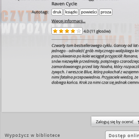
Raven Cycle
Autotagi:
druk
książki
powieści
proza
Więcej informacji...
4.0
(
11 głosów
)
Czwarty tom bestsellerowego cyklu. Gansey od lat
jednego - odnaleźć grób mitycznego walijskiego kr
poszukiwania po kolei wciągał przyjaciół: Ronana
snów niezwykłe przedmioty, potężnego czarodziej
zamordowanego przed laty Noaha, który rozpaczliw
żywych. I wreszcie Blue, którą pokochał z wzajemno
nimi fatalna przepowiednia. Przyjaciele wiedzą, że ich wędrówka
dobiega końca. Krok za nimi czai się jednak ciemn
sny w najstraszniejsze koszmary. Przeraża ich bard
czego do tej pory zaznali. Czy dadzą radę stawić je
musieli złożyć w ofierze? Zakończenie tej historii jest elektryzujące jak
linia mocy.
Zaloguj się by ocenić
Wypożycz w bibliotece
Dostęp onli