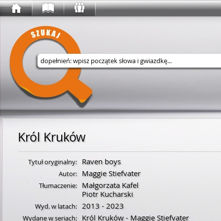
Wyszukaj w serwisie
Król Kruków
Raven boys
Tytuł oryginalny:
Maggie Stiefvater
Autor:
Małgorzata Kafel
Tłumaczenie:
Piotr Kucharski
2013 - 2023
Wyd. w latach:
Król Kruków - Maggie Stiefvater
Wydane w seriach: