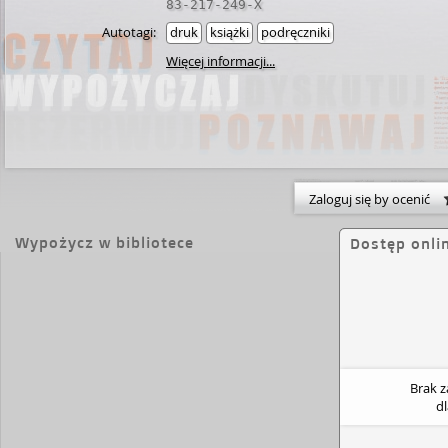
83-217-249-X
Autotagi:
druk
książki
podręczniki
Więcej informacji...
Zaloguj się by ocenić
Wypożycz w bibliotece
Dostęp onli
Brak 
d