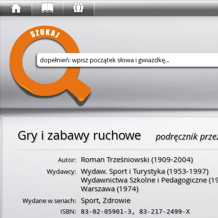
Wyszukaj w serwisie
Gry i zabawy ruchowe
podręcznik prze
Roman Trześniowski
(
1909
-
2004
)
Autor:
Wydaw. Sport i Turystyka
(1953-1997)
Wydawcy:
Wydawnictwa Szkolne i Pedagogiczne
(1
Warszawa
(1974)
Sport, Zdrowie
Wydane w seriach:
ISBN:
83-02-05901-3
,
83-217-2499-X