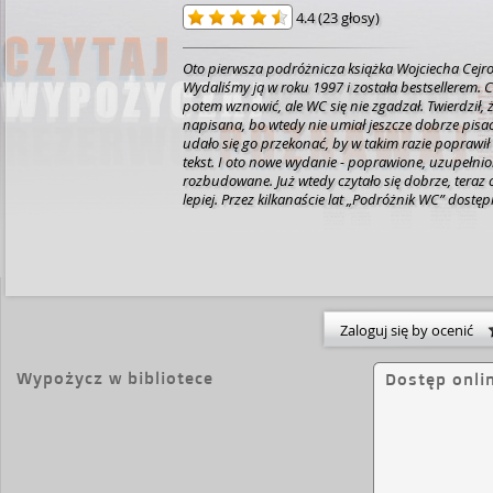
4.4
(
23 głosy
)
Oto pierwsza podróżnicza książka Wojciecha Cejr
Wydaliśmy ją w roku 1997 i została bestsellerem. C
potem wznowić, ale WC się nie zgadzał. Twierdził, że
napisana, bo wtedy nie umiał jeszcze dobrze pisa
udało się go przekonać, by w takim razie poprawił
tekst. I oto nowe wydanie - poprawione, uzupełnio
rozbudowane. Już wtedy czytało się dobrze, teraz c
lepiej. Przez kilkanaście lat „Podróżnik WC” dostęp
wyłącznie na aukcjach internetowych, gdzie sprz
kilkaset złotych za sztukę. To zdecydowanie za dużo
mnie zaczęło boleć. Ale jednocześnie wstydziłem si
bo dziś już większości tamtych historii w ogóle by
opowiedział! Są krępujące. I może to jest prawdziw
książki - opowieści krępujące autora. [opis wydawc
Zaloguj się by ocenić
Wypożycz w bibliotece
Dostęp onli