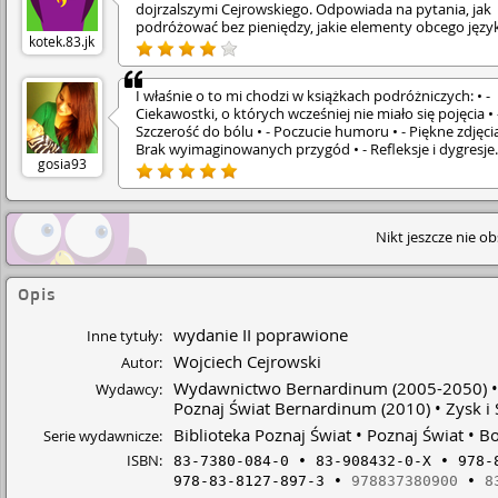
dojrzalszymi Cejrowskiego. Odpowiada na pytania, jak
podróżować bez pieniędzy, jakie elementy obcego języ
kotek.83.jk
opanować przed podróżą i co z sobą zabrać. Opowiada
podróżach no-inclusive i o tym, ile wnoszą w nasze życie
jak wiele można się dzięki nim naiczyć - o sobie, o innyc
I właśnie o to mi chodzi w książkach podróżniczych: • -
świecie.
Ciekawostki, o których wcześniej nie miało się pojęcia • 
Szczerość do bólu • - Poczucie humoru • - Piękne zdjęcia
Brak wyimaginowanych przygód • - Refleksje i dygresje
gosia93
autora • - Nutka ironii • I przede wszystkim w tekście idz
wyczuć" miłość i pasję podróżowania:)
Nikt jeszcze nie o
Opis
wydanie II poprawione
Inne tytuły:
Wojciech Cejrowski
Autor:
Wydawnictwo Bernardinum
(2005-2050)
Wydawcy:
Poznaj Świat Bernardinum
(2010)
Zysk i
Biblioteka Poznaj Świat
Poznaj Świat
Bo
Serie wydawnicze:
ISBN:
83-7380-084-0
83-908432-0-X
978-
978-83-8127-897-3
978837380900
8