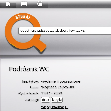
Wyszukaj w serwisie
Podróżnik WC
wydanie II poprawione
Inne tytuły:
Wojciech Cejrowski
Autor:
1997 - 2050
Wyd. w latach:
Autotagi:
druk
książki
Więcej informacji...