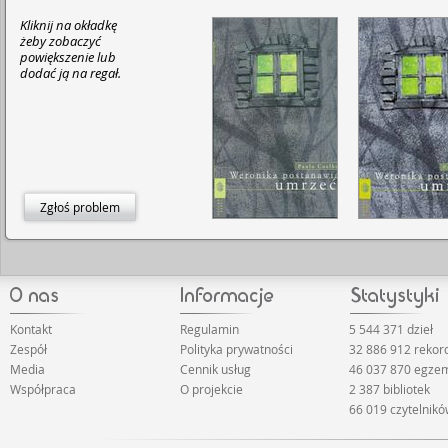
Kliknij na okładkę
żeby zobaczyć
powiększenie lub
dodać ją na regał.
Zgłoś problem
Kontakt
Regulamin
5 544 371 dzieł
Zespół
Polityka prywatności
32 886 912 reko
Media
Cennik usług
46 037 870 egze
Współpraca
O projekcie
2 387 bibliotek
66 019 czytelnik