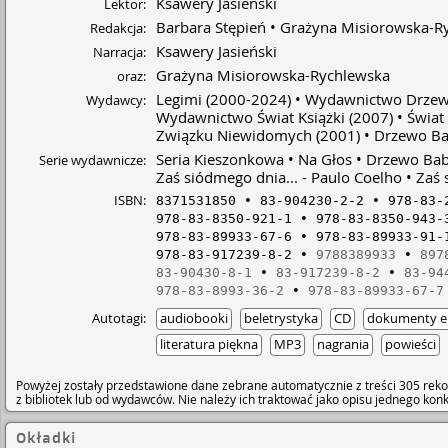
Ksawery Jasieński
Lektor:
Barbara Stępień
Grażyna Misiorowska-R
Redakcja:
Ksawery Jasieński
Narracja:
Grażyna Misiorowska-Rychlewska
oraz:
Legimi
(2000-2024)
Wydawnictwo Drzew
Wydawcy:
Wydawnictwo Świat Książki
(2007)
Świat
Związku Niewidomych
(2001)
Drzewo Ba
Seria Kieszonkowa
Na Głos
Drzewo Bab
Serie wydawnicze:
Zaś siódmego dnia... - Paulo Coelho
Zaś 
ISBN:
8371531850
83-904230-2-2
978-83-
978-83-8350-921-1
978-83-8350-943-
978-83-89933-67-6
978-83-89933-91-
978-83-917239-8-2
9788389933
897
83-90430-8-1
83-917239-8-2
83-94
978-83-8993-36-2
978-83-89933-67-7
Autotagi:
audiobooki
beletrystyka
CD
dokumenty el
literatura piękna
MP3
nagrania
powieści
Powyżej zostały przedstawione dane zebrane automatycznie z treści 305 reko
z bibliotek lub od wydawców. Nie należy ich traktować jako opisu jednego ko
Okładki