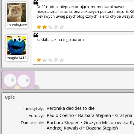
Dość nudna, nieprzekonująca, momentami nawet
niesmaczna historia, bez ciekawych postaci i historii. Ki
ciekawych uwag psyc­holo­gicz­nych­, ale to chyba wszyst
ThursdayNext
za słaba jak na tego autora
magda1418
Opis
Veronika decides to die
Inne tytuły:
Paulo Coelho
Barbara Stępień
Grażyna 
Autorzy:
Barbara Stępień
Grażyna Misiorowska-R
Tłumaczenie:
Andrzej Kowalski
Bożena Stępień