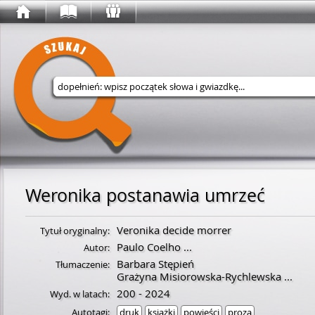
Wyszukaj w serwisie
Weronika postanawia umrzeć
Veronika decide morrer
Tytuł oryginalny:
Paulo Coelho
...
Autor:
Barbara Stępień
Tłumaczenie:
Grażyna Misiorowska-Rychlewska
...
200 - 2024
Wyd. w latach:
Autotagi:
druk
książki
powieści
proza