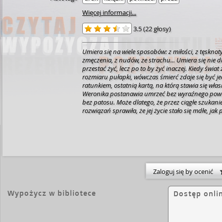
Więcej informacji...
3.5
(
22 głosy
)
Umiera się na wiele sposobów: z miłości, z tęsknoty
zmęczenia, z nudów, ze strachu... Umiera się nie d
przestać żyć, lecz po to by żyć inaczej. Kiedy świat 
rozmiaru pułapki, wówczas śmierć zdaje się być 
ratunkiem, ostatnią kartą, na którą stawia się włas
Weronika postanawia umrzeć bez wyraźnego powo
bez patosu. Może dlatego, że przez ciągłe szukani
rozwiązań sprawiła, że jej życie stało się mdłe, jak
przypraw, pozbawione ziarna szaleństwa. A gdzie
szaleństwa, jeśli nie w domu wariatów, pośród tych
obdarzeni nim zostali w nadmiarze? Weronika ucz
życia, poznaje siebie samą, zmartwychwstaje. Wer
inaczej... [nota wydawcy].
Zaloguj się by ocenić
Wypożycz w bibliotece
Dostęp onli