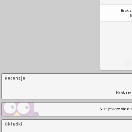
Brak 
d
Recenzje
Brak rec
Nikt jeszcze nie o
Okładki