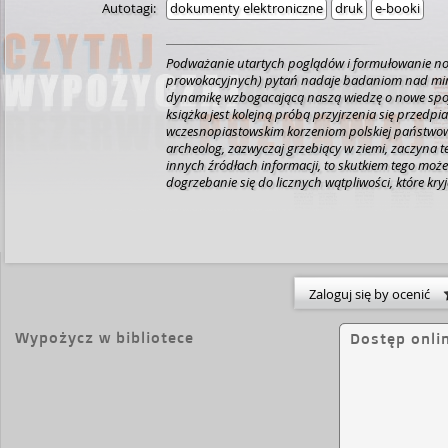
Autotagi:
dokumenty elektroniczne
druk
e-booki
Podważanie utartych poglądów i formułowanie no
prowokacyjnych) pytań nadaje badaniom nad mi
dynamikę wzbogacającą naszą wiedzę o nowe spoj
książka jest kolejną próbą przyjrzenia się przedpi
wczesnopiastowskim korzeniom polskiej państwowo
archeolog, zazwyczaj grzebiący w ziemi, zaczyna t
innych źródłach informacji, to skutkiem tego może
dogrzebanie się do licznych wątpliwości, które kryj
obowiązujących dotąd interpretacjach. Problemy
niekontrowersyjne ujawniają swoją wielowątkowość
uznane za kanoniczne okazują się mieć kruche p
nadzieję, że zaproponowana w tej książce narracja
czytelników do przemyślenia własnych poglądów, 
bezkrytycznej akceptacji przedstawionych hipotez,
Zaloguj się by ocenić
podważają mocno już zmitologizowane wizje najw
dziejów polskiej państwowości. Ich oceny dokona cz
najlepszym recenzentem!
Wypożycz w bibliotece
Dostęp onli