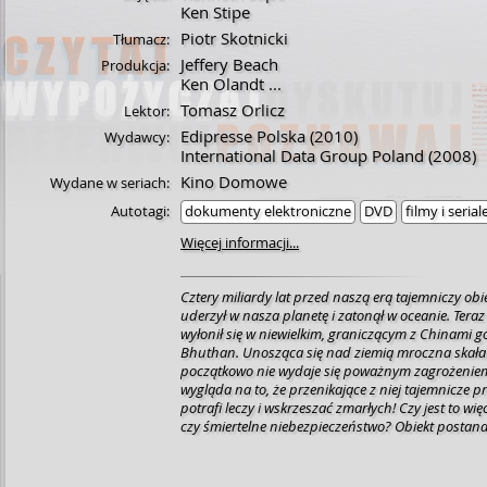
Ken Stipe
Piotr Skotnicki
Tłumacz:
Jeffery Beach
Produkcja:
Ken Olandt
...
Tomasz Orlicz
Lektor:
Edipresse Polska
(2010)
Wydawcy:
International Data Group Poland
(2008)
Kino Domowe
Wydane w seriach:
Autotagi:
dokumenty elektroniczne
DVD
filmy i serial
Więcej informacji...
Cztery miliardy lat przed naszą erą tajemniczy obie
uderzył w nasza planetę i zatonął w oceanie. Tera
wyłonił się w niewielkim, graniczącym z Chinami g
Bhuthan. Unosząca się nad ziemią mroczna skała 
początkowo nie wydaje się poważnym zagrożeniem.
wygląda na to, że przenikające z niej tajemnicze 
potrafi leczy i wskrzeszać zmarłych! Czy jest to wię
czy śmiertelne niebezpieczeństwo? Obiekt postan
USA i wysyła z tajną misją grupę pośpiesznie ze
wspartych elitarnym oddziałem szturmowym US Ar
miejsce eksperci mają naprawdę niewiele czasu na 