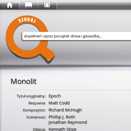
Wyszukaj w serwisie
Monolit
Epoch
Tytuł oryginalny:
Matt Codd
Reżyseria:
Richard McHugh
Kompozytor:
Phillip J. Roth
Scenariusz:
Jonathan Raymond
Kenneth Stipe
Zdjęcia: