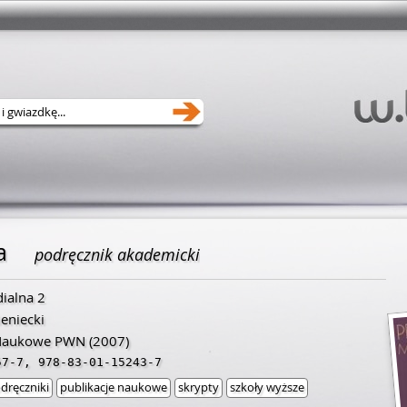
a
podręcznik akademicki
ialna 2
eniecki
Naukowe PWN
(2007)
57-7
,
978-83-01-15243-7
dręczniki
publikacje naukowe
skrypty
szkoły wyższe