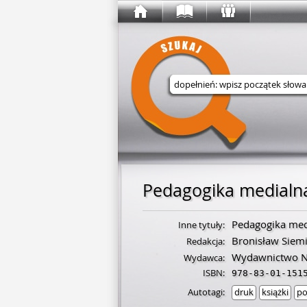
Wyszukaj w serwisie
Pedagogika medialn
Pedagogika med
Inne tytuły:
Bronisław Siemi
Redakcja:
Wydawnictwo 
Wydawca:
ISBN:
978-83-01-151
Autotagi:
druk
książki
po