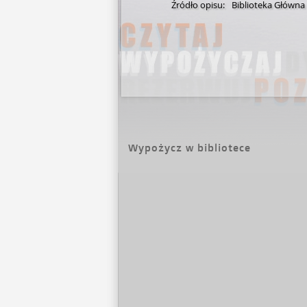
Źródło opisu:
Biblioteka Główn
Wypożycz w bibliotece