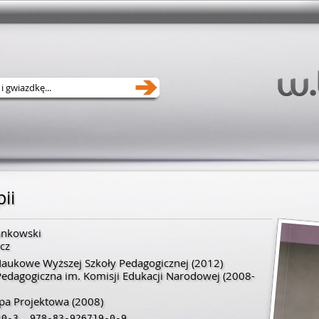
ii
ankowski
cz
ukowe Wyższej Szkoły Pedagogicznej
(2012)
Pedagogiczna im. Komisji Edukacji Narodowej
(2008-
pa Projektowa
(2008)
40-3
,
978-83-926719-0-9