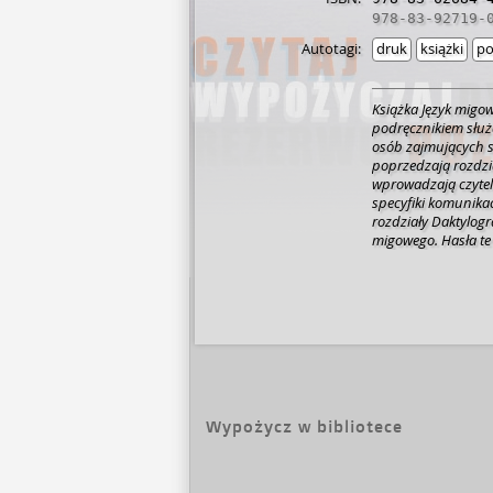
978-83-92719-
Autotagi:
druk
książki
po
Książka Język migo
podręcznikiem słu
osób zajmujących s
poprzedzają rozdzi
wprowadzają czytel
specyfiki komunika
rozdziały Daktylogra
migowego. Hasła te
lekcjach. Każde poj
ma także wizualną r
fragment filmowy. 
ułatwiające naukę
Zakres słownictwa z
prowadzenia z osob
migowym, jest nato
porozumiewaniu się
Wypożycz w bibliotece