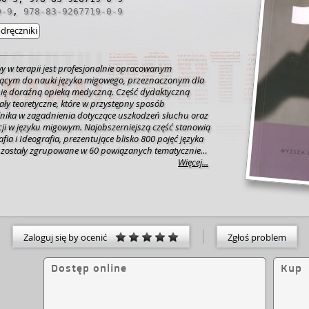
0-9
,
978-83-9267719-0-9
dręczniki
wy w terapii jest profesjonalnie opracowanym
żącym do nauki języka migowego, przeznaczonym dla
ię doraźną opieką medyczną. Część dydaktyczną
ały teoretyczne, które w przystępny sposób
nika w zagadnienia dotyczące uszkodzeń słuchu oraz
cji w języku migowym. Najobszerniejszą część stanowią
fia i Ideografia, prezentujące blisko 800 pojęć języka
 zostały zgrupowane w 60 powiązanych tematycznie
ęcie - znak języka migowego - oprócz dokładnego opisu
Więcej...
eprezentację - zdjęcie oraz zamieszczony na płycie DVD
Pod każdym hasłem znajdują się zdania ćwiczeniowe,
 znaków w zdaniowym przekazie migowym.Uwaga!
awarty w podręczniku nie jest wystarczający do
ą niesłyszącą swobodnej konwersacji w języku
miast pomocny w nawiązaniu kontaktu i
Zaloguj się by ocenić
Zgłoś problem
 w sytuacji udzielania pierwszej pomocy medycznej.
Dostęp online
Kup