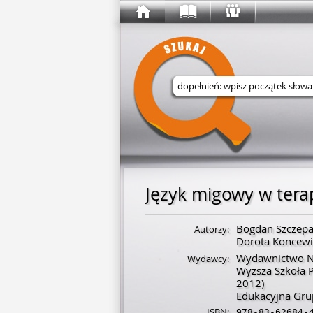
Wyszukaj w serwisie
Język migowy w terap
Bogdan Szczep
Autorzy:
Dorota Koncewi
Wydawnictwo Na
Wydawcy:
Wyższa Szkoła 
2012)
Edukacyjna Gru
ISBN:
978-83-62684-