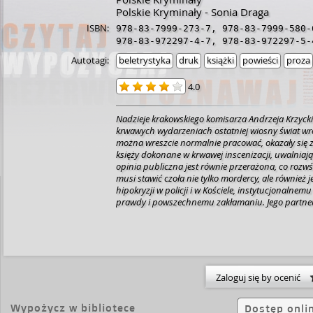
Polskie Kryminały - Sonia Draga
ISBN:
978-83-7999-273-7
,
978-83-7999-580-
978-83-972297-4-7
,
978-83-972297-5-
Autotagi:
beletrystyka
druk
książki
powieści
proza
4.0
Nadzieje krakowskiego komisarza Andrzeja Krzycki
krwawych wydarzeniach ostatniej wiosny świat wróc
można wreszcie normalnie pracować, okazały się 
księży dokonane w krwawej inscenizacji, uwalniają
opinia publiczna jest równie przerażona, co rozwś
musi stawić czoła nie tylko mordercy, ale również
hipokryzji w policji i w Kościele, instytucjonalne
prawdy i powszechnemu zakłamaniu. Jego partner
Adam - jedyny sprawiedliwy, który podobnie jak Krz
własną rękę rozprawić się z wszechobecnym złem. Ostatni tom Trylogi
grobiańskiej to koniec historii o komisarzu Krzycki
jego upartej walki o przejrzyste reguły gry. Ta nie 
Zaloguj się by ocenić
Wypożycz w bibliotece
Dostęp onli