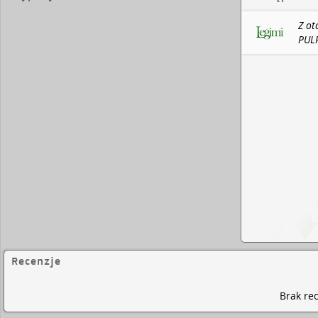
Z ot
PULP
Recenzje
Brak rec