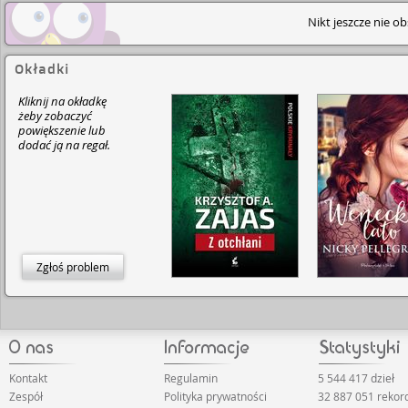
Nikt jeszcze nie o
Okładki
Kliknij na okładkę
żeby zobaczyć
powiększenie lub
dodać ją na regał.
Zgłoś problem
Kontakt
Regulamin
5 544 417 dzieł
Zespół
Polityka prywatności
32 887 051 reko