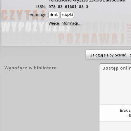
ISBN:
978-83-61601-88-3
Autotagi:
druk
książki
Więcej informacji...
Zaloguj się by ocenić
Wypożycz w bibliotece
Dostęp onli
Brak 
d