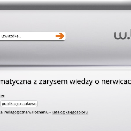
atyczna z zarysem wiedzy o nerwica
ler
publikacje naukowe
eka Pedagogiczna w Poznaniu
-
Katalog księgozbioru