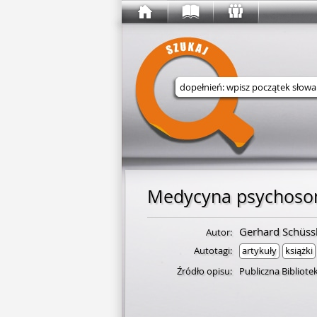
Wyszukaj w serwisie
Medycyna psychosom
Gerhard Schüss
Autor:
Autotagi:
artykuły
książki
Źródło opisu:
Publiczna Bibliot