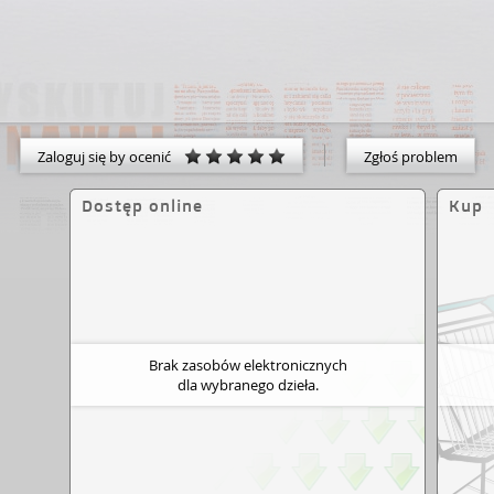
Zaloguj się by ocenić
Zgłoś problem
Dostęp online
Kup
Brak zasobów elektronicznych
dla wybranego dzieła.