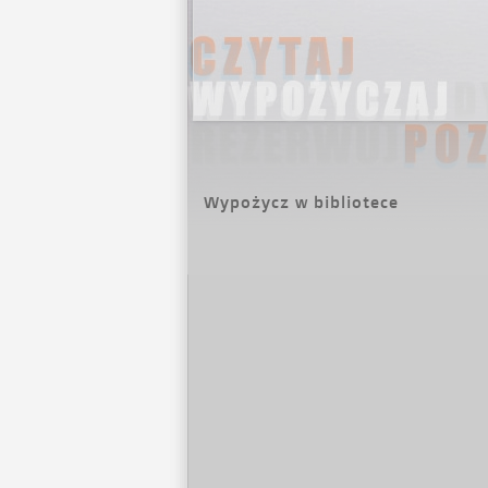
Wypożycz w bibliotece