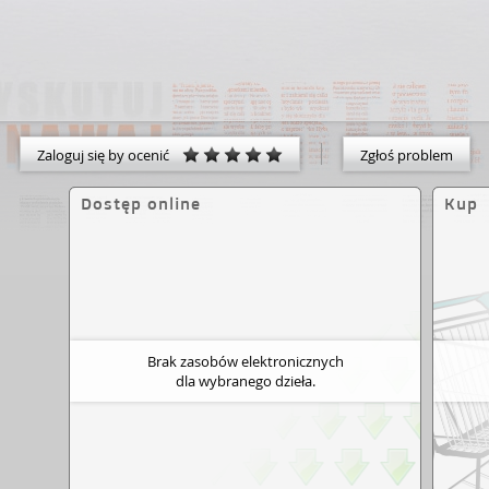
Zaloguj się by ocenić
Zgłoś problem
Dostęp online
Kup
Brak zasobów elektronicznych
dla wybranego dzieła.