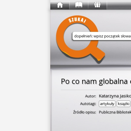
Wyszukaj w serwisie
Po co nam globalna 
Katarzyna Jasi
Autor:
Autotagi:
artykuły
książki
Źródło opisu:
Publiczna Bibliot