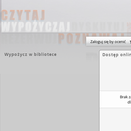
Zaloguj się by ocenić
Wypożycz w bibliotece
Dostęp onli
Brak 
d