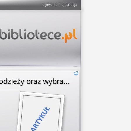
logowanie i rejestracja
Cyberprzestępczość zagrożeniem w wychowaniu dzieci i młodzieży oraz wybrane aspekty prawno-karne jego zwalczania