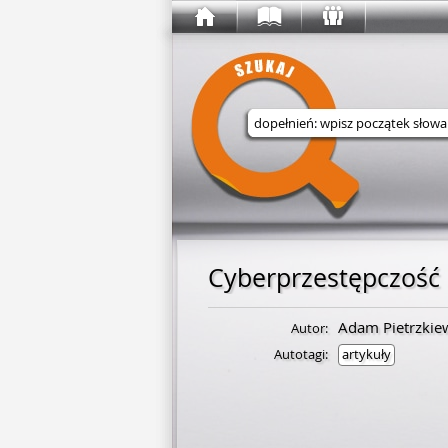
Wyszukaj w serwisie
Adam Pietrzkie
Autor:
Autotagi:
artykuły