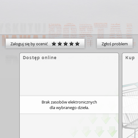
Zaloguj się by ocenić
Zgłoś problem
Dostęp online
Kup
Brak zasobów elektronicznych
dla wybranego dzieła.