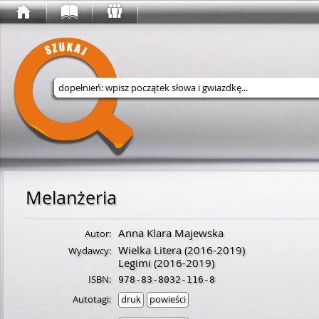
Wyszukaj w serwisie
Melanżeria
Anna Klara Majewska
Autor:
Wielka Litera
(2016-2019)
Wydawcy:
Legimi
(2016-2019)
ISBN:
978-83-8032-116-8
Autotagi:
druk
powieści