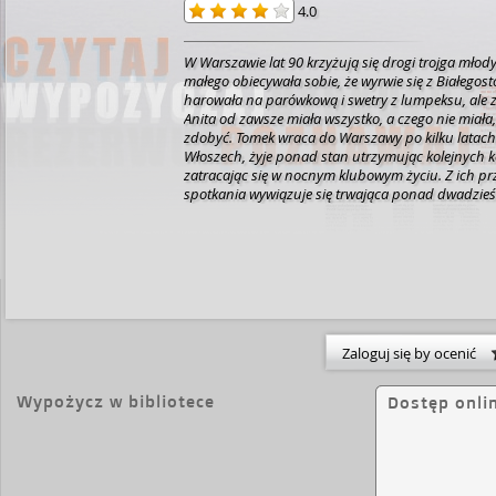
4.0
W Warszawie lat 90 krzyżują się drogi trojga młody
małego obiecywała sobie, że wyrwie się z Białegost
harowała na parówkową i swetry z lumpeksu, ale z
Anita od zawsze miała wszystko, a czego nie miała,
zdobyć. Tomek wraca do Warszawy po kilku latac
Włoszech, żyje ponad stan utrzymując kolejnych 
zatracając się w nocnym klubowym życiu. Z ich 
spotkania wywiązuje się trwająca ponad dwadzieśc
Szalone imprezy, błahe problemy, powierzchowne 
bez planu wydają się trwać wiecznie. Ale pewnego
beztroska się kończy.
Zaloguj się by ocenić
Wypożycz w bibliotece
Dostęp onli