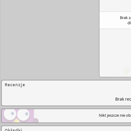
Brak 
d
Recenzje
Brak rec
Nikt jeszcze nie o
Okładki