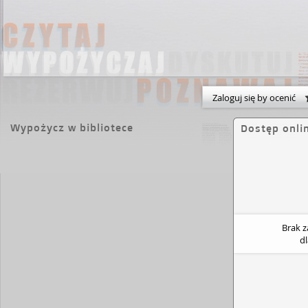
Zaloguj się by ocenić
Wypożycz w bibliotece
Dostęp onli
Brak 
d