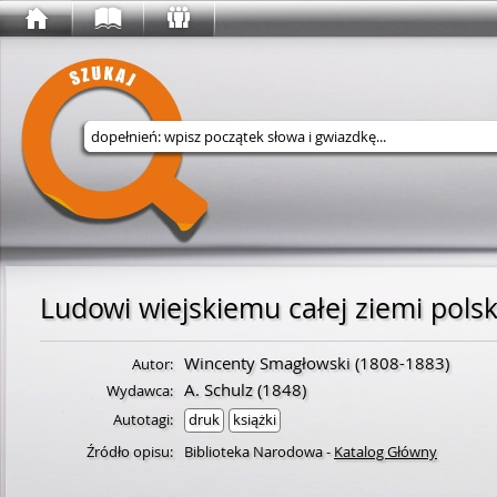
Wyszukaj w serwisie
Ludowi wiejskiemu całej ziemi polsk
Wincenty Smagłowski
(
1808
-
1883
)
Autor:
A. Schulz
(1848)
Wydawca:
Autotagi:
druk
książki
Źródło opisu:
Biblioteka Narodowa
-
Katalog Główny